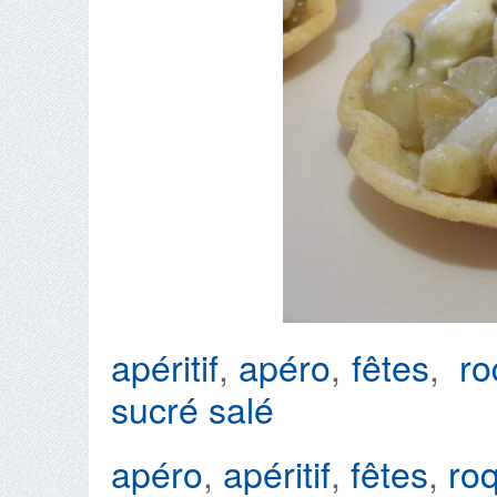
apéritif
,
apéro
,
fêtes
,
ro
sucré salé
apéro
,
apéritif
,
fêtes
,
roq