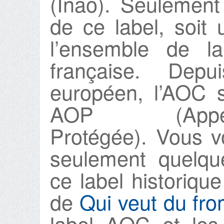
(Inao). Seulemen
de ce label, soi
l’ensemble de la
française. Dep
européen, l’AOC s
AOP (Appell
Protégée). Vous 
seulement quelqu
ce label historiqu
de
Qui veut du fr
label AOC et les 