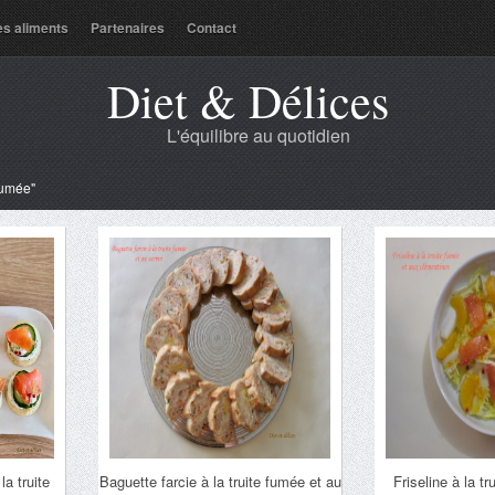
es aliments
Partenaires
Contact
Diet & Délices
L'équilibre au quotidien
 fumée"
a truite
Baguette farcie à la truite fumée et au
Friseline à la t