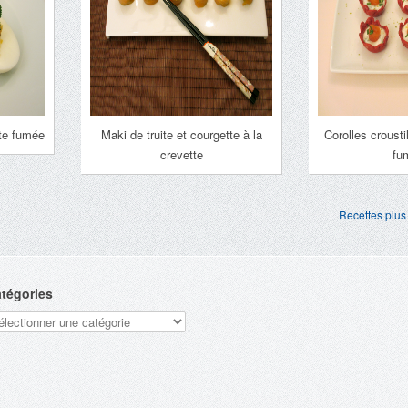
ite fumée
Maki de truite et courgette à la
Corolles croustil
crevette
fu
Recettes plus
tégories
tégories