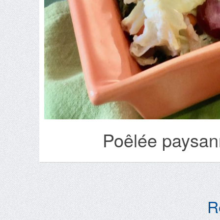
Poêlée paysann
R