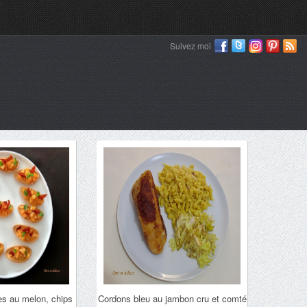
Suivez moi
ves au melon, chips
Cordons bleu au jambon cru et comté