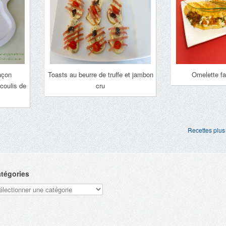
açon
Toasts au beurre de truffe et jambon
Omelette f
coulis de
cru
Recettes plus
tégories
tégories