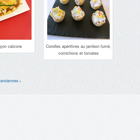
açon calzone
Corolles apéritives au jambon fumé,
cornichons et tomates
 anciennes »