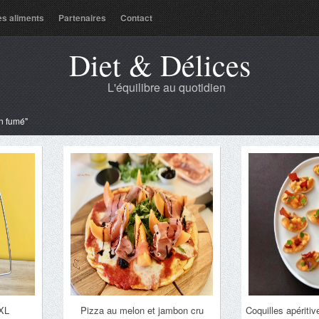
es aliments
Partenaires
Contact
Diet & Délices
L'équilibre au quotidien
n fumé"
XXL
Pizza au melon et jambon cru
Coquilles apériti