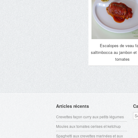
Escalopes de veau f
saltimbocca au jambon et 
tomates
Articles récents
Ca
Ca
Crevettes façon curry aux petits légumes
Moules aux tomates cerises et ketchup
Spaghetti aux crevettes marinées et aux