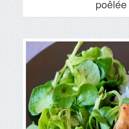
poêlée