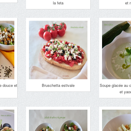
la feta
et 
te douce et
Bruschetta estivale
Soupe glacée au 
et yao