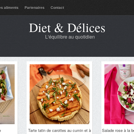
es aliments
Partenaires
Contact
Diet & Délices
L'équilibre au quotidien
e
Tarte tatin de carottes au cumin et à
Salade rose à la b