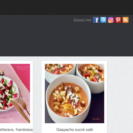
Suivez moi
etterave, framboise
Gaspacho sucré salé