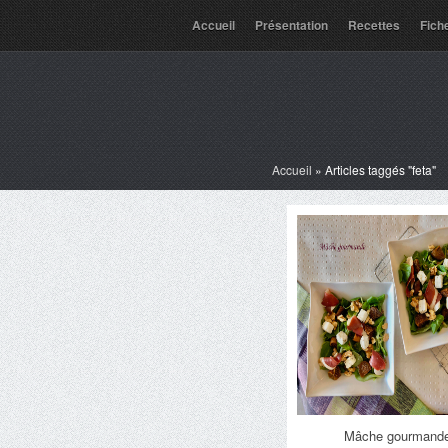
Accueil
Présentation
Recettes
Fich
Accueil
»
Articles taggés "feta"
Mâche gourmand