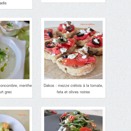
radis
concombre, menthe
Dakos : mezze crétois à la tomate,
urt grec
feta et olives noires