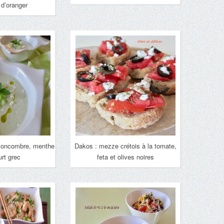
r d’oranger
concombre, menthe
Dakos : mezze crétois à la tomate,
urt grec
feta et olives noires