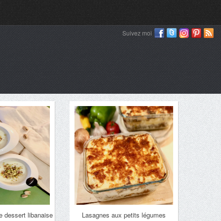
Suivez moi
 dessert libanaise
Lasagnes aux petits légumes