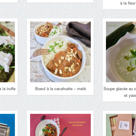
à la fleu
 la truffe
Boeuf à la cacahuète – mafé
Soupe glacée au 
et yao