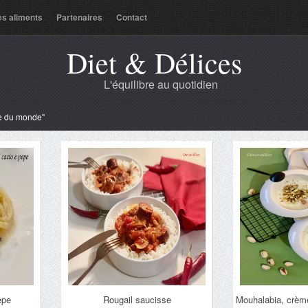
es aliments
Partenaires
Contact
Diet & Délices
L'équilibre au quotidien
ne du monde"
epe
Rougail saucisse
Mouhalabia, crème