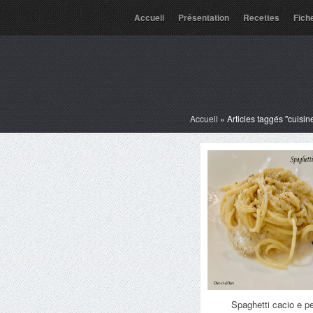
Accueil
Présentation
Recettes
Fich
Accueil
»
Articles taggés "cuisi
Spaghetti cacio e p