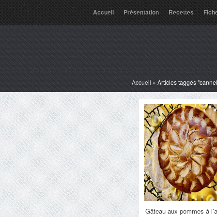
Accueil
Présentation
Recettes
Fich
Accueil
»
Articles taggés "cannel
Gâteau aux pommes à l’