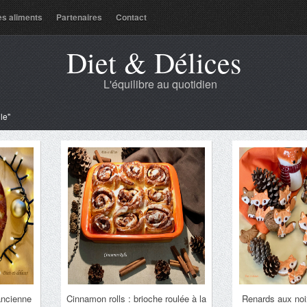
es aliments
Partenaires
Contact
Diet & Délices
L'équilibre au quotidien
le"
ancienne
Cinnamon rolls : brioche roulée à la
Renards aux noix