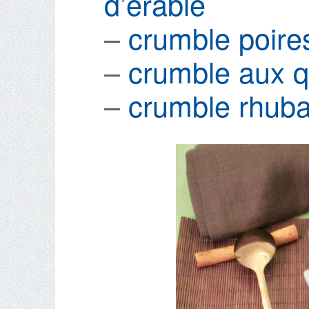
d’érable
–
crumble poire
–
crumble aux 
–
crumble rhuba