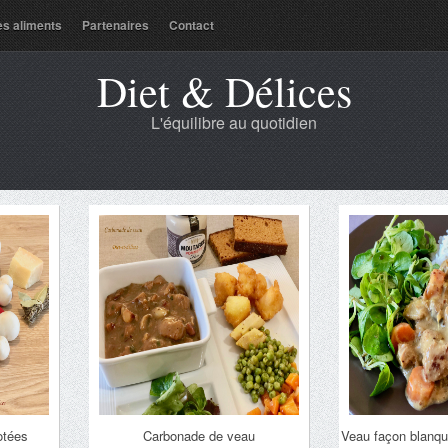
es aliments
Partenaires
Contact
Diet & Délices
L'équilibre au quotidien
otées
Carbonade de veau
Veau façon blanqu