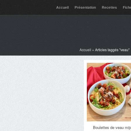
Accueil
Présentation
Recettes
Fich
Accueil
»
Articles taggés "veau"
Boulettes de veau mij