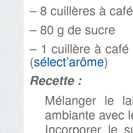
– 8 cuillères à caf
– 80 g de sucre
– 1 cuillère à caf
(
sélect’arôme
)
Recette :
Mélanger le la
ambiante avec l
Incorporer le s