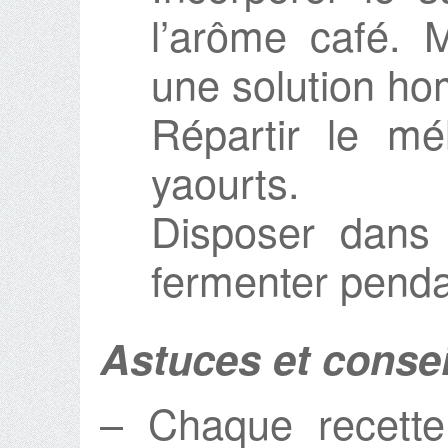
l’arôme café. M
une solution h
Répartir le m
yaourts.
Disposer dans l
fermenter penda
Astuces et consei
– Chaque recette 