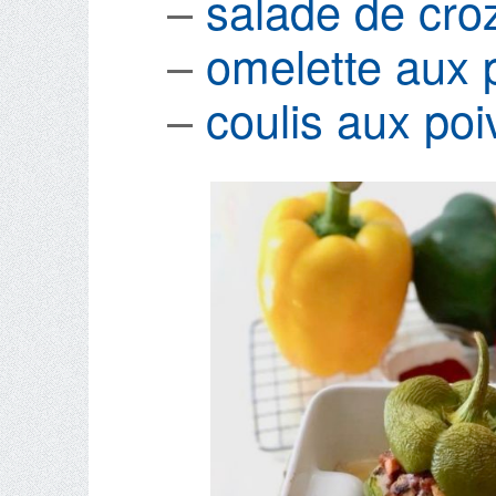
–
salade de cro
–
omelette aux 
–
coulis aux po