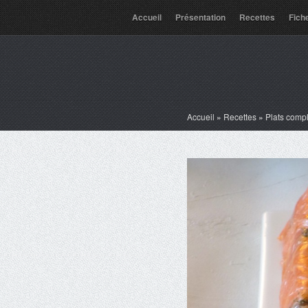
Accueil
Présentation
Recettes
Fich
Accueil
»
Recettes
»
Plats comp