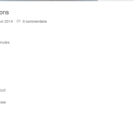
mons
Avr 2014
0 commentaire
inutes
cuit
isse