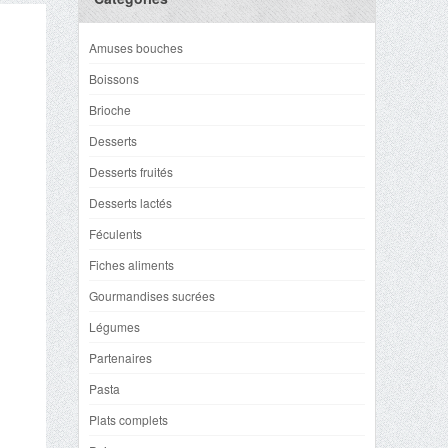
Amuses bouches
Boissons
Brioche
Desserts
Desserts fruités
Desserts lactés
Féculents
Fiches aliments
Gourmandises sucrées
Légumes
Partenaires
Pasta
Plats complets