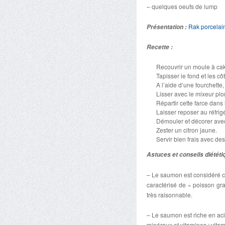
– quelques oeufs de lump
Rak porcelai
Présentation :
Recette :
Recouvrir un moule à cak
Tapisser le fond et les 
A l’aide d’une fourchette,
Lisser avec le mixeur plo
Répartir cette farce dan
Laisser reposer au réfri
Démouler et décorer avec
Zester un citron jaune.
Servir bien frais avec des
Astuces et conseils diététi
– Le saumon est considéré co
caractérisé de « poisson gra
très raisonnable.
– Le saumon est riche en aci
minéraux et vitamines : vitam