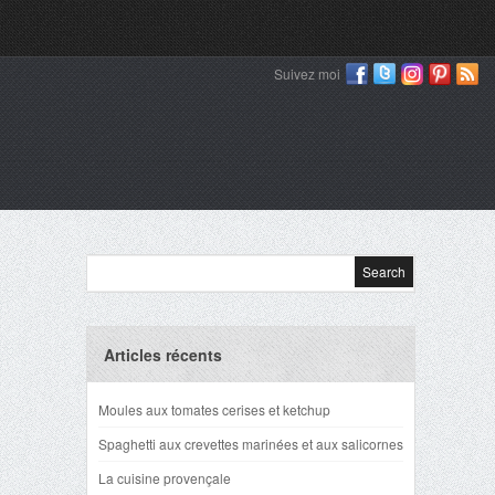
Suivez moi
Articles récents
Moules aux tomates cerises et ketchup
Spaghetti aux crevettes marinées et aux salicornes
La cuisine provençale