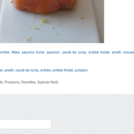
entrée
,
fêtes
,
saumon fumé
,
saumon
,
oeufs de lump
,
entrée froide
,
aneth
,
mouss
mé
,
aneth
,
oeufs de lump
,
entrée
,
entrée froide
,
poisson
ts
,
Poissons
,
Recettes
,
Spécial Noël