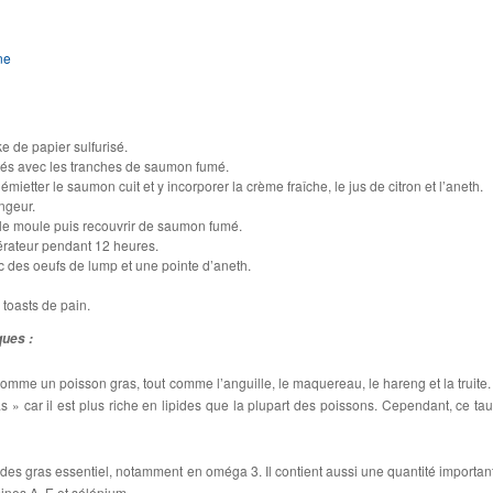
ne
e de papier sulfurisé.
côtés avec les tranches de saumon fumé.
 émietter le saumon cuit et y incorporer la crème fraîche, le jus de citron et l’aneth.
ngeur.
s le moule puis recouvrir de saumon fumé.
gérateur pendant 12 heures.
 des oeufs de lump et une pointe d’aneth.
 toasts de pain.
ques :
mme un poisson gras, tout comme l’anguille, le maquereau, le hareng et la truite. I
s » car il est plus riche en lipides que la plupart des poissons. Cependant, ce tau
des gras essentiel, notamment en oméga 3. Il contient aussi une quantité importan
ines A, E et sélénium.