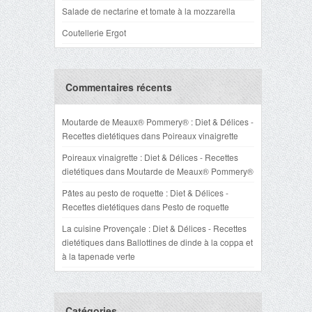
Salade de nectarine et tomate à la mozzarella
Coutellerie Ergot
Commentaires récents
Moutarde de Meaux® Pommery® : Diet & Délices -
Recettes dietétiques
dans
Poireaux vinaigrette
Poireaux vinaigrette : Diet & Délices - Recettes
dietétiques
dans
Moutarde de Meaux® Pommery®
Pâtes au pesto de roquette : Diet & Délices -
Recettes dietétiques
dans
Pesto de roquette
La cuisine Provençale : Diet & Délices - Recettes
dietétiques
dans
Ballottines de dinde à la coppa et
à la tapenade verte
Catégories