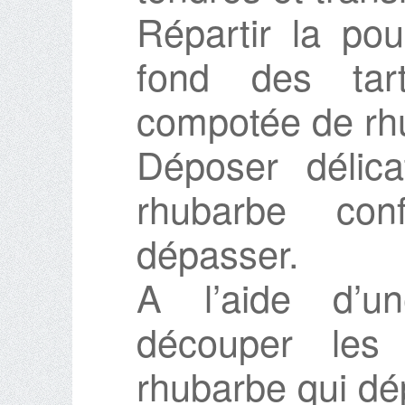
Répartir la po
fond des tart
compotée de rh
Déposer délic
rhubarbe con
dépasser.
A l’aide d’u
découper le
rhubarbe qui dé