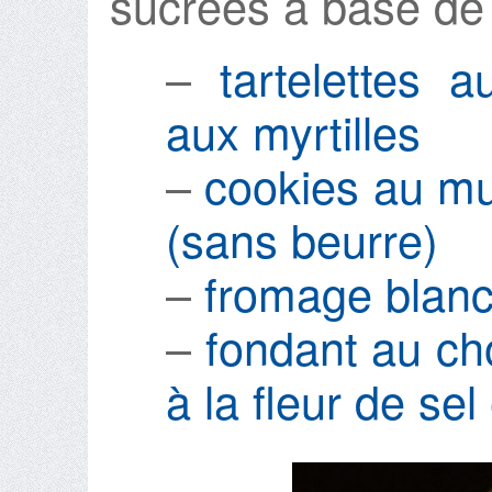
sucrées à base de
–
tartelettes 
aux myrtilles
–
cookies au mu
(sans beurre)
–
fromage blanc
–
fondant au ch
à la fleur de sel 