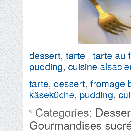
dessert
,
tarte
,
tarte au
pudding
,
cuisine alsaci
tarte
,
dessert
,
fromage 
käseküche
,
pudding
,
cu
Categories:
Desser
Gourmandises sucr