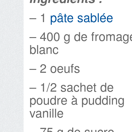
– 1
pâte sablée
– 400 g de fromag
blanc
– 2 oeufs
– 1/2 sachet de
poudre à pudding
vanille
– 75 g de sucre