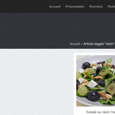
Accueil
Présentation
Recettes
Fich
Accueil
»
Articles taggés "raisin"
Salade au raisin fra