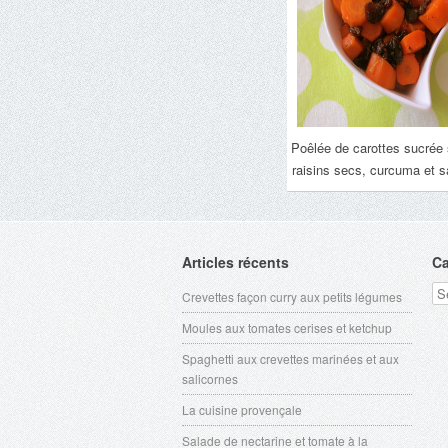
Poêlée de carottes sucrée
raisins secs, curcuma et s
Articles récents
Ca
Ca
Crevettes façon curry aux petits légumes
Moules aux tomates cerises et ketchup
Spaghetti aux crevettes marinées et aux
salicornes
La cuisine provençale
Salade de nectarine et tomate à la