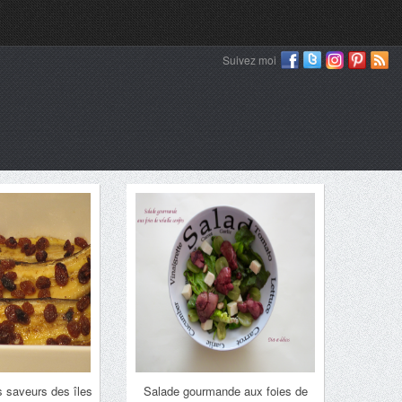
Suivez moi
 saveurs des îles
Salade gourmande aux foies de