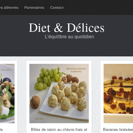
es aliments
Partenaires
Contact
Diet & Délices
L'équilibre au quotidien
is
Billes de raisin au chèvre frais et
Bananes braisées