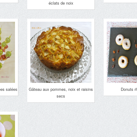
éclats de noix
ées salées
Gâteau aux pommes, noix et raisins
Donuts r
secs