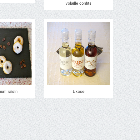
volaille confits
hum raisin
Exose