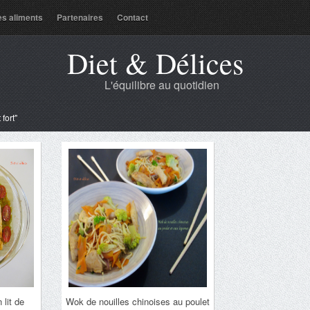
es aliments
Partenaires
Contact
Diet & Délices
L'équilibre au quotidien
fort"
lit de
Wok de nouilles chinoises au poulet