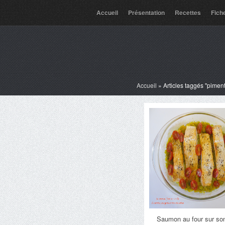
Accueil
Présentation
Recettes
Fich
Accueil
»
Articles taggés "piment 
Saumon au four sur son 