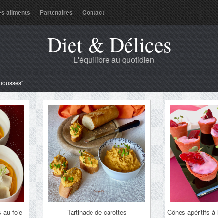
es aliments
Partenaires
Contact
Diet & Délices
L'équilibre au quotidien
-pousses"
s au foie
Tartinade de carottes
Cônes apéritifs à 