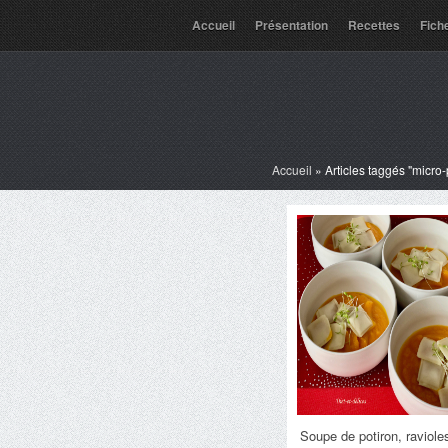
Accueil
Présentation
Recettes
Fich
Accueil
»
Articles taggés "micro
Soupe de potiron, raviole