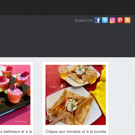
Suivez moi
la betterave et à la
Crêpes aux tomates et à la burrata