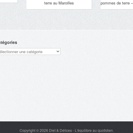
terre au Maroilles
pommes de terre –
tégories
tégories
Copyright © 2026
Diet & Délices
- L'équilibre au quotidien.