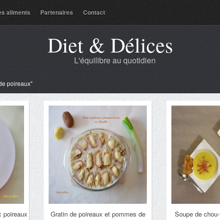
es aliments
Partenaires
Contact
Diet & Délices
L'équilibre au quotidien
 de poireaux"
x poireaux
Gratin de poireaux et pommes de
Soupe de chou-f