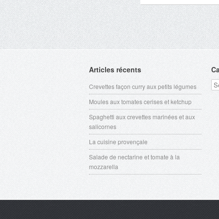
Articles récents
Ca
Ca
Crevettes façon curry aux petits légumes
Moules aux tomates cerises et ketchup
Spaghetti aux crevettes marinées et aux
salicornes
La cuisine provençale
Salade de nectarine et tomate à la
mozzarella