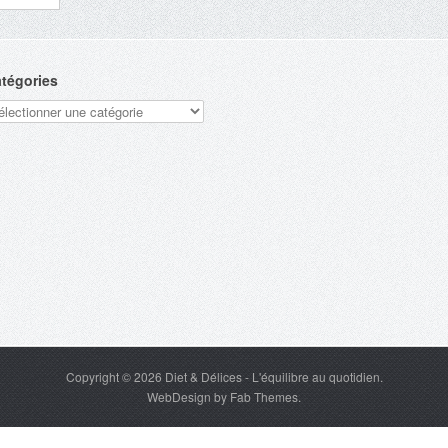
tégories
tégories
Copyright © 2026
Diet & Délices
- L'équilibre au quotidien.
WebDesign
by
Fab Themes
.