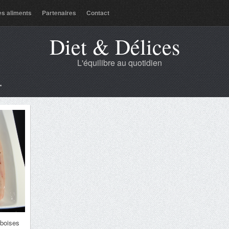
es aliments
Partenaires
Contact
Diet & Délices
L'équilibre au quotidien
"
boises