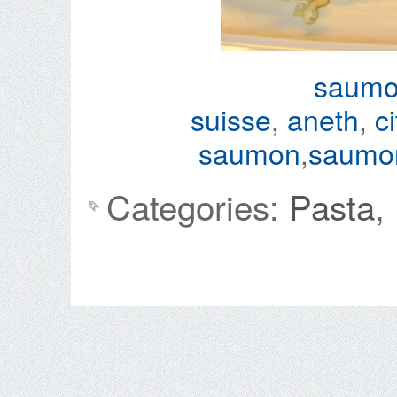
saum
suisse
,
aneth
,
c
saumon
,
saumon
Categories:
Pasta
,