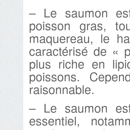
– Le saumon es
poisson gras, to
maquereau, le har
caractérisé de « p
plus riche en lip
poissons. Cepend
raisonnable.
– Le saumon est
essentiel, nota