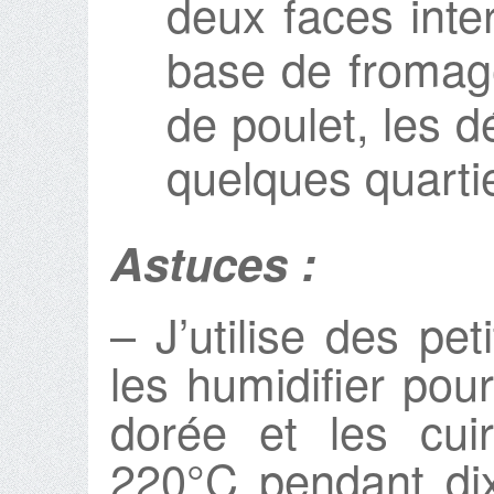
deux faces inte
base de fromage
de poulet, les d
quelques quarti
Astuces :
– J’utilise des peti
les humidifier pou
dorée et les cui
220°C pendant dix