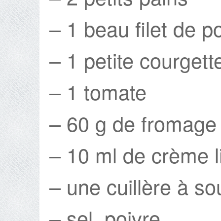
– 1 beau filet de p
– 1 petite courgett
– 1 tomate
– 60 g de fromage 
– 10 ml de crème l
– une cuillère à s
– sel, poivre