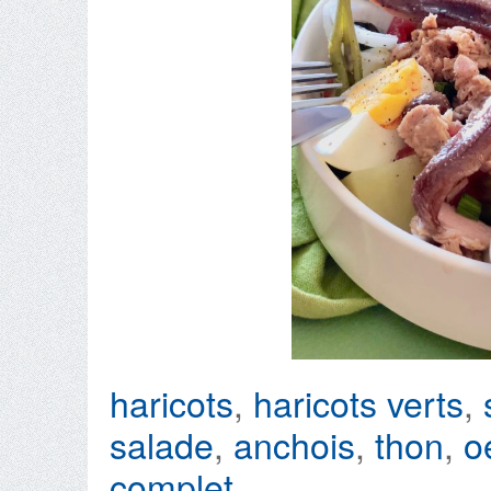
haricots
,
haricots verts
,
salade
,
anchois
,
thon
,
o
complet