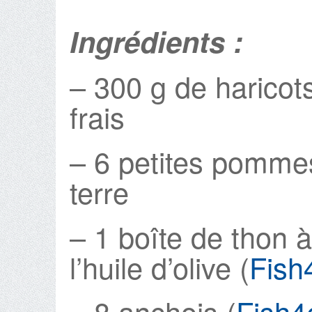
Ingrédients :
– 300 g de haricot
frais
– 6 petites pomme
terre
– 1 boîte de thon à
l’huile d’olive (
Fish
– 8 anchois (
Fish4