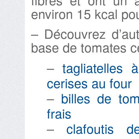
environ 15 kcal po
– Découvrez d’aut
base de tomates ce
–
tagliatelles
cerises au four
–
billes de to
frais
–
clafoutis 