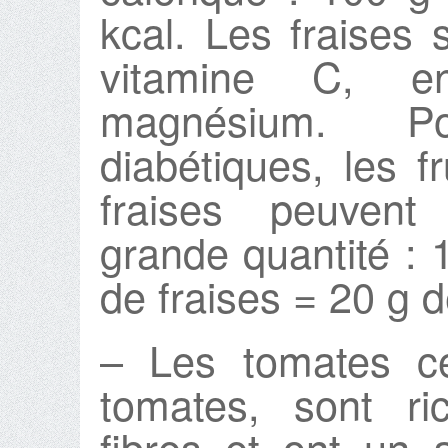
kcal. Les fraises 
vitamine C, e
magnésium. P
diabétiques, les f
fraises peuven
grande quantité : 1
de fraises = 20 g d
– Les tomates ce
tomates, sont ri
fibres et ont un a