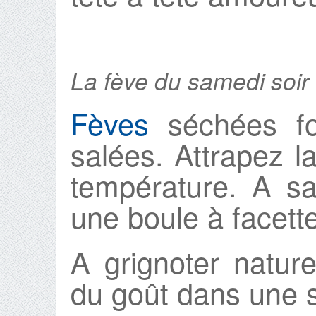
La fève du samedi soir
Fèves
séchées fo
salées. Attrapez l
température. A s
une boule à facett
A grignoter natur
du goût dans une s