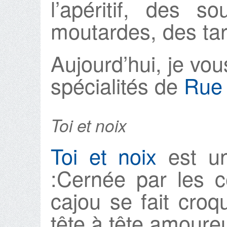
l’apéritif, des s
moutardes, des ta
Aujourd’hui, je vo
spécialités de
Rue 
Toi et noix
Toi et noix
est un
:Cernée par les c
cajou se fait cro
tête à tête amoureux