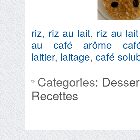
riz
,
riz au lait
,
riz au lai
au café
arôme caf
laitier
,
laitage
,
café solu
Categories:
Desser
Recettes