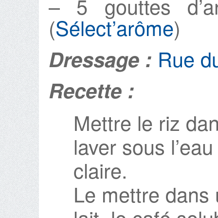
– 5 gouttes d’
(
Sélect’arôme
)
Rue d
Dressage :
Recette :
Mettre le riz da
laver sous l’eau 
claire.
Le mettre dans 
lait, le café sol