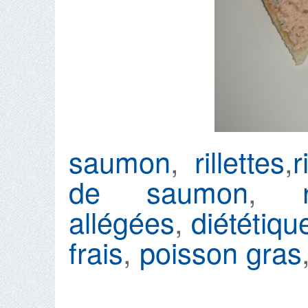
saumon
,
rillettes
,
r
de saumon
,
allégées
,
diététiqu
frais
,
poisson gras