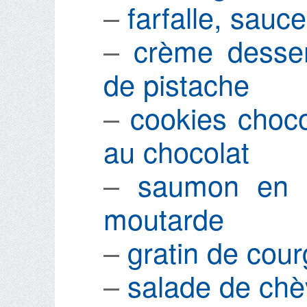
–
farfalle, sauc
–
crème desser
de pistache
–
cookies choco
au chocolat
–
saumon en c
moutarde
–
gratin de cour
–
salade de chè