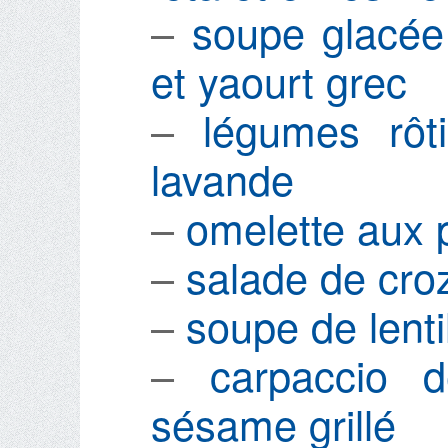
–
soupe glacé
et yaourt grec
–
légumes rôt
lavande
–
omelette aux 
–
salade de cro
–
soupe de lenti
–
carpaccio 
sésame grillé