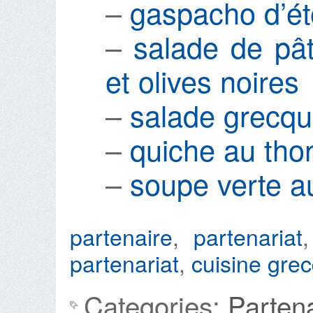
–
gaspacho d’ét
–
salade de pâ
et olives noires
–
salade grecq
–
quiche au tho
–
soupe verte a
partenaire
,
partenariat
partenariat
,
cuisine gre
Categories:
Parten