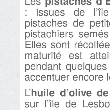
Les
pistaches d’E
: issues de l’îl
pistaches de petit
pistachiers semés 
Elles sont récolté
maturité est att
pendant quelques j
accentuer encore l
L’
huile d’olive d
sur l’île de Lesbo