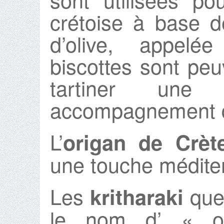
crétoise à base d
d’olive, appelé
biscottes sont peuv
tartiner un
accompagnement d’
L’
origan de Crèt
une touche médite
Les
que 
kritharaki
le nom d’ « o