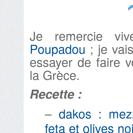
Je remercie viv
Poupadou
; je vai
essayer de faire v
la Grèce.
Recette :
–
dakos : mezz
feta et olives n