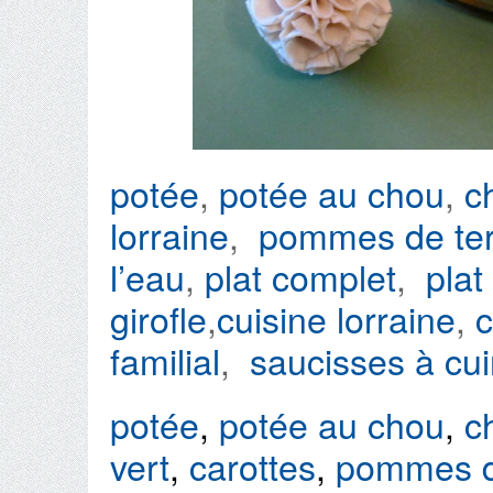
potée
,
potée au chou
,
c
lorraine
,
pommes de ter
l’eau
,
plat complet
,
plat
girofle
,
cuisine lorraine
,
c
familial
,
saucisses à cui
potée
,
potée au chou
,
c
vert
,
carottes
,
pommes d