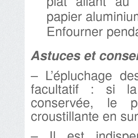
plat allant au 
papier aluminiu
Enfourner penda
Astuces et consei
– L’épluchage de
facultatif : si 
conservée, le p
croustillante en su
– Il est indispe