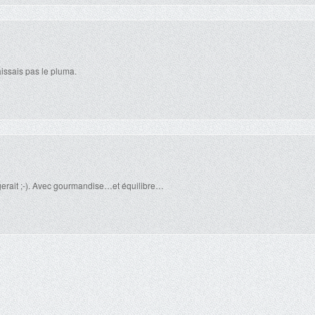
issais pas le pluma.
rait ;-). Avec gourmandise…et équilibre…