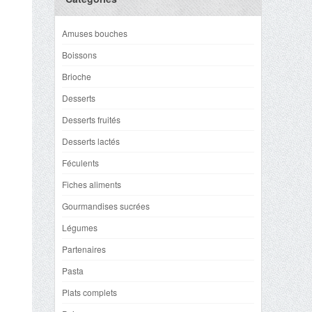
Amuses bouches
Boissons
Brioche
Desserts
Desserts fruités
Desserts lactés
Féculents
Fiches aliments
Gourmandises sucrées
Légumes
Partenaires
Pasta
Plats complets