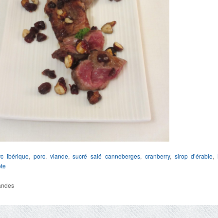
rc ibérique
,
porc
,
viande
,
sucré salé
canneberges
,
cranberry
,
sirop d’érable
,
ête
andes