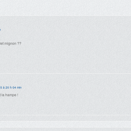
n
ilet mignon ??
5 à 20 h 04 min
et la hampe !