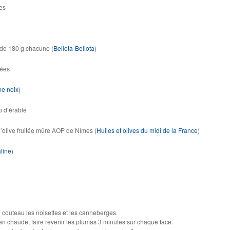
es
 de 180 g chacune (
Bellota-Bellota
)
hées
une noix
)
p d’érable
d’olive fruitée mûre AOP de Nîmes (
Huiles et olives du midi de la France
)
line
)
couteau les noisettes et les canneberges.
en chaude, faire revenir les plumas 3 minutes sur chaque face.