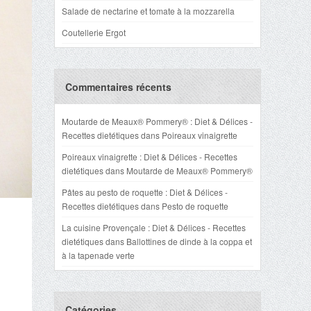
Salade de nectarine et tomate à la mozzarella
Coutellerie Ergot
Commentaires récents
Moutarde de Meaux® Pommery® : Diet & Délices -
Recettes dietétiques
dans
Poireaux vinaigrette
Poireaux vinaigrette : Diet & Délices - Recettes
dietétiques
dans
Moutarde de Meaux® Pommery®
Pâtes au pesto de roquette : Diet & Délices -
Recettes dietétiques
dans
Pesto de roquette
La cuisine Provençale : Diet & Délices - Recettes
dietétiques
dans
Ballottines de dinde à la coppa et
à la tapenade verte
Catégories