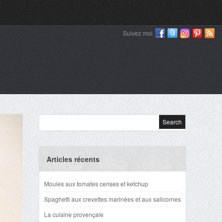
Suivez moi
Articles récents
Moules aux tomates cerises et ketchup
Spaghetti aux crevettes marinées et aux salicornes
La cuisine provençale