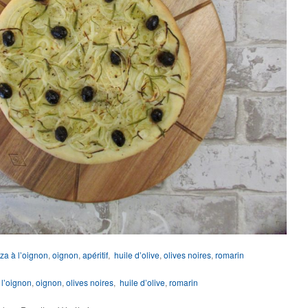
zza à l’oignon
,
oignon
,
apéritif
,
huile d’olive
,
olives noires
,
romarin
 l’oignon
,
oignon
,
olives noires
,
huile d’olive
,
romarin