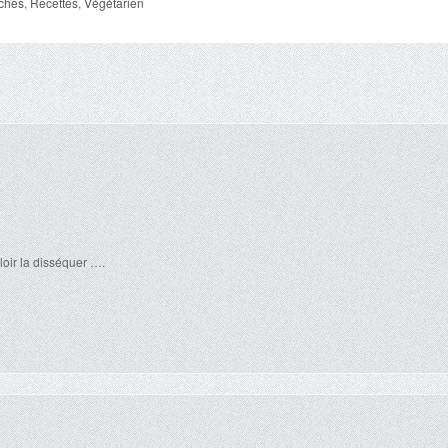
ches
,
Recettes
,
Végétarien
lloir la disséquer ….