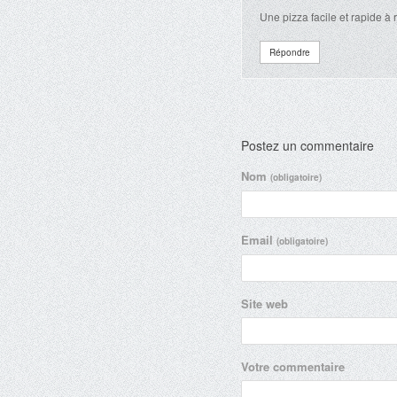
Une pizza facile et rapide à 
Répondre
Postez un commentaire
Nom
(obligatoire)
Email
(obligatoire)
Site web
Votre commentaire