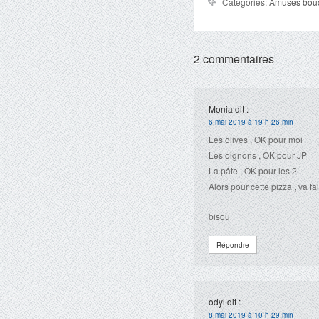
Categories:
Amuses bou
2 commentaires
Monia
dit :
6 mai 2019 à 19 h 26 min
Les olives , OK pour moi
Les oignons , OK pour JP
La pâte , OK pour les 2
Alors pour cette pizza , va fa
bisou
Répondre
odyl
dit :
8 mai 2019 à 10 h 29 min