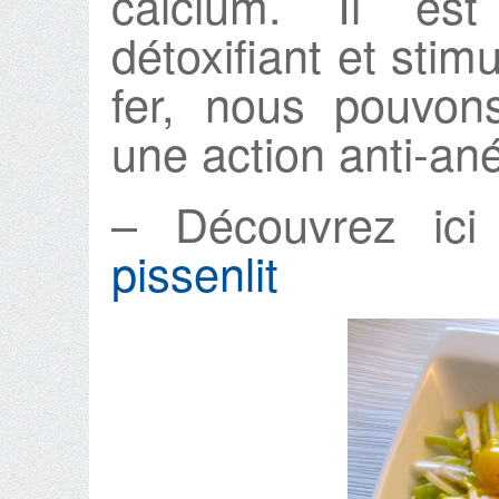
calcium. Il est 
détoxifiant et stim
fer, nous pouvon
une action anti-an
– Découvrez ic
pissenlit