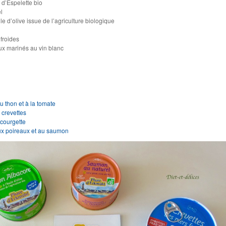
 d’Espelette bio
l
le d’olive issue de l’agriculture biologique
froides
ux marinés au vin blanc
 thon et à la tomate
 crevettes
 courgette
aux poireaux et au saumon