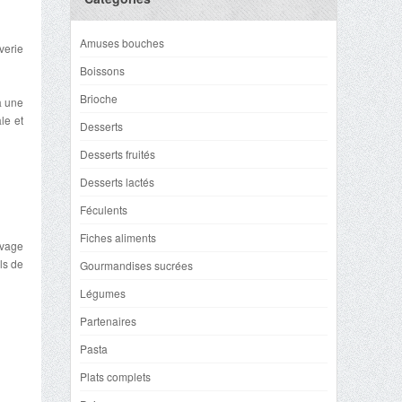
Amuses bouches
verie
Boissons
Brioche
à une
le et
Desserts
Desserts fruités
Desserts lactés
Féculents
Fiches aliments
evage
ls de
Gourmandises sucrées
Légumes
Partenaires
Pasta
Plats complets