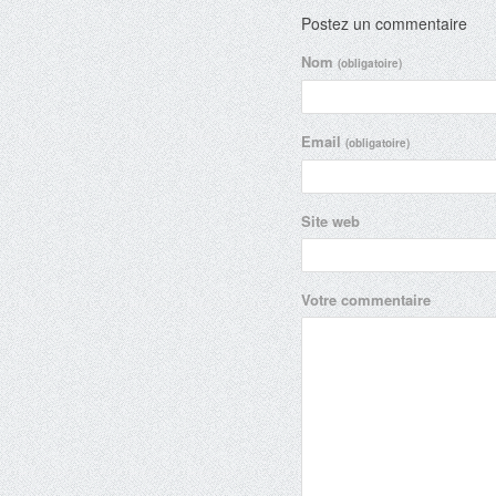
Postez un commentaire
Nom
(obligatoire)
Email
(obligatoire)
Site web
Votre commentaire