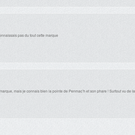
onnaissais pas du tout cette marque
marque, mais je connais bien la pointe de Penmac’h et son phare ! Surtout vu de l