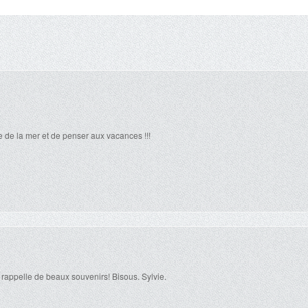
e de la mer et de penser aux vacances !!!
 rappelle de beaux souvenirs! Bisous. Sylvie.