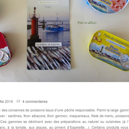
Mai 2016
4 commentaires
 des conserves de poissons issus d’une pêche responsable. Parmi la large gam
ver : sardines, thon albacore, thon germon, maquereaux, filets de merlu, poissons
. Ces gammes se déclinent avec des préparations au naturel ou cuisinées (à l’
blanc, à la tomate, aux algues, au piment d’Espelette…). Certains produits vous