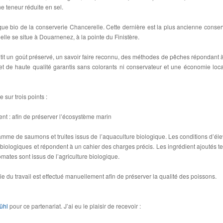
 teneur réduite en sel.
ue bio de la conserverie Chancerelle. Cette dernière est la plus ancienne conser
le se situe à Douarnenez, à la pointe du Finistère.
it un goût préservé, un savoir faire reconnu, des méthodes de pêches répondant 
 et de haute qualité garantis sans colorants ni conservateur et une économie loca
 sur trois points :
ent : afin de préserver l’écosystème marin
amme de saumons et truites issus de l’aquaculture biologique. Les conditions d’él
 biologiques et répondent à un cahier des charges précis. Les ingrédient ajoutés te
omates sont issus de l’agriculture biologique.
tie du travail est effectué manuellement afin de préserver la qualité des poissons.
ühl
pour ce partenariat. J’ai eu le plaisir de recevoir :