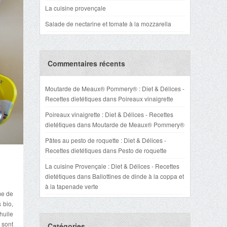
La cuisine provençale
Salade de nectarine et tomate à la mozzarella
Commentaires récents
Moutarde de Meaux® Pommery® : Diet & Délices -
Recettes dietétiques
dans
Poireaux vinaigrette
Poireaux vinaigrette : Diet & Délices - Recettes
dietétiques
dans
Moutarde de Meaux® Pommery®
Pâtes au pesto de roquette : Diet & Délices -
Recettes dietétiques
dans
Pesto de roquette
La cuisine Provençale : Diet & Délices - Recettes
dietétiques
dans
Ballottines de dinde à la coppa et
à la tapenade verte
me de
 bio,
huile
 sont
Catégories