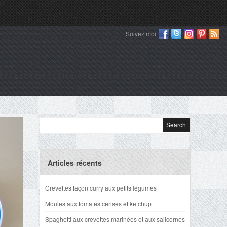
Suivez moi
Articles récents
Crevettes façon curry aux petits légumes
Moules aux tomates cerises et ketchup
Spaghetti aux crevettes marinées et aux salicornes