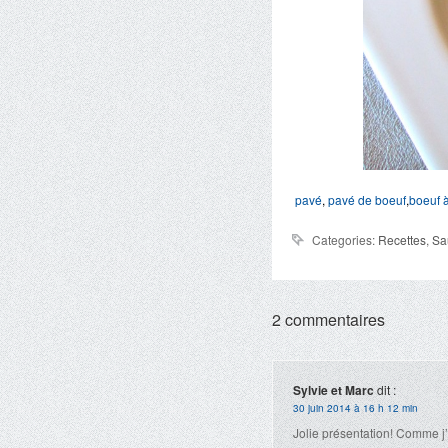
pavé
,
pavé de boeuf
,
boeuf à
Categories:
Recettes
,
Sa
2 commentaires
Sylvie et Marc
dit :
30 juin 2014 à 16 h 12 min
Jolie présentation! Comme j’