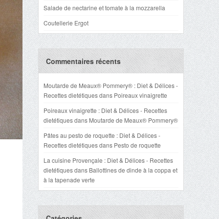
Salade de nectarine et tomate à la mozzarella
Coutellerie Ergot
Commentaires récents
Moutarde de Meaux® Pommery® : Diet & Délices -
Recettes dietétiques
dans
Poireaux vinaigrette
Poireaux vinaigrette : Diet & Délices - Recettes
dietétiques
dans
Moutarde de Meaux® Pommery®
Pâtes au pesto de roquette : Diet & Délices -
Recettes dietétiques
dans
Pesto de roquette
La cuisine Provençale : Diet & Délices - Recettes
dietétiques
dans
Ballottines de dinde à la coppa et
à la tapenade verte
Catégories