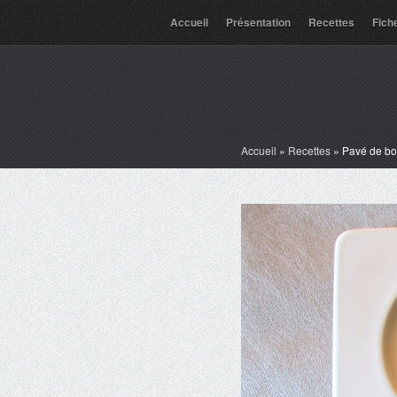
Accueil
Présentation
Recettes
Fich
Accueil
»
Recettes
»
Pavé de boe