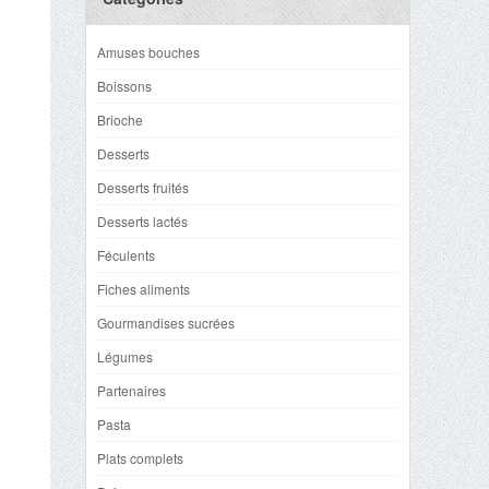
Amuses bouches
Boissons
Brioche
Desserts
Desserts fruités
Desserts lactés
Féculents
Fiches aliments
Gourmandises sucrées
Légumes
Partenaires
Pasta
Plats complets