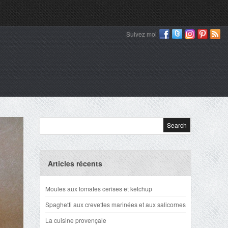
Suivez moi
Articles récents
Moules aux tomates cerises et ketchup
Spaghetti aux crevettes marinées et aux salicornes
La cuisine provençale