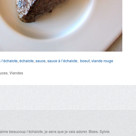
 l’échalote
,
échalote
,
sauce
,
sauce à l’échalote
,
boeuf
,
viande rouge
uces
,
Viandes
aime beaucoup l’échalote, je sens que je vais adorer. Bises. Sylvie.