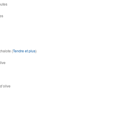
nutes
es
chalote (
Tendre et plus
)
live
d’olive