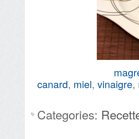
magr
canard
,
miel
,
vinaigre
,
Categories:
Recett