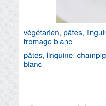
végétarien
,
pâtes
,
lingu
fromage blanc
pâtes
,
linguine
,
champi
blanc