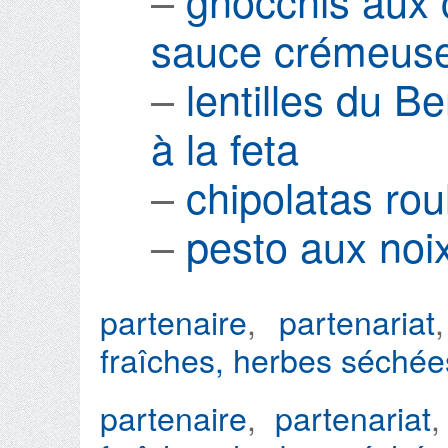
–
gnocchis aux 
sauce crémeuse 
–
lentilles du B
à la feta
–
chipolatas rou
–
pesto aux no
partenaire
,
partenariat
fraîches
,
herbes séchée
partenaire
,
partenariat