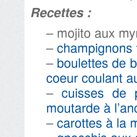
Recettes :
– mojito aux myr
–
champignons f
–
boulettes de 
coeur coulant a
–
cuisses de 
moutarde à l’a
–
carottes à la