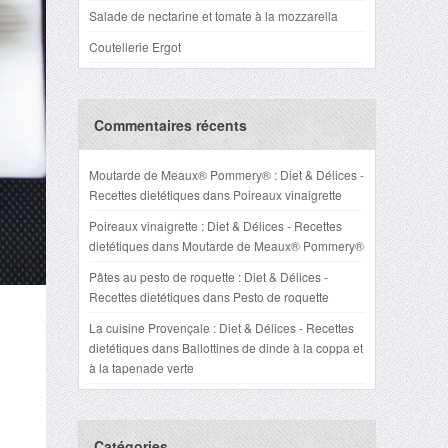
Salade de nectarine et tomate à la mozzarella
Coutellerie Ergot
Commentaires récents
Moutarde de Meaux® Pommery® : Diet & Délices -
Recettes dietétiques
dans
Poireaux vinaigrette
Poireaux vinaigrette : Diet & Délices - Recettes
dietétiques
dans
Moutarde de Meaux® Pommery®
Pâtes au pesto de roquette : Diet & Délices -
Recettes dietétiques
dans
Pesto de roquette
La cuisine Provençale : Diet & Délices - Recettes
dietétiques
dans
Ballottines de dinde à la coppa et
à la tapenade verte
Catégories