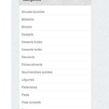
Amuses bouches
Boissons
Brioche
Desserts
Desserts fruités
Desserts lactés
Féculents
Fiches aliments
Gourmandises sucrées
Légumes
Partenaires
Pasta
Plats complets