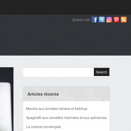
Suivez moi
Articles récents
Moules aux tomates cerises et ketchup
Spaghetti aux crevettes marinées et aux salicornes
La cuisine provençale