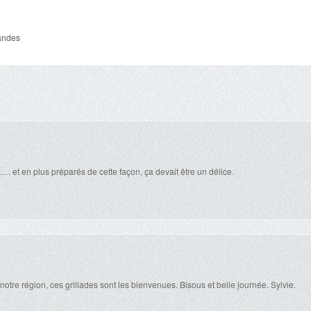
andes
…. et en plus préparés de cette façon, ça devait être un délice.
r notre région, ces grillades sont les bienvenues. Bisous et belle journée. Sylvie.