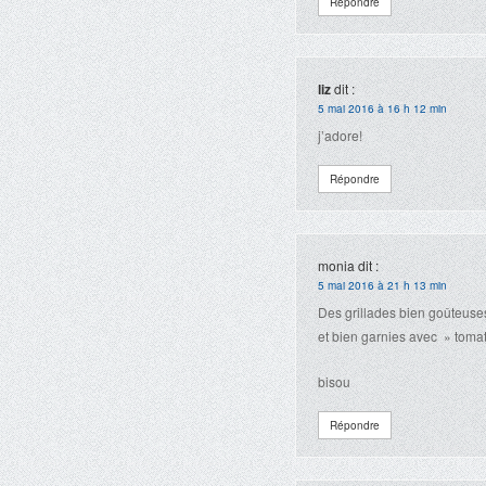
Répondre
liz
dit :
5 mai 2016 à 16 h 12 min
j’adore!
Répondre
monia
dit :
5 mai 2016 à 21 h 13 min
Des grillades bien goûteuses
et bien garnies avec » toma
bisou
Répondre