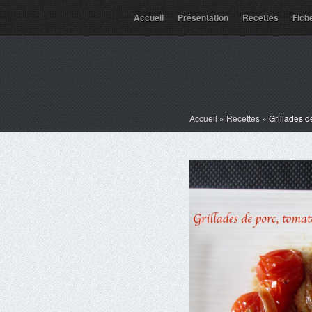
Accueil
Présentation
Recettes
Fich
Accueil
»
Recettes
»
Grillades d