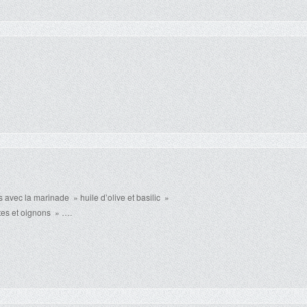
 avec la marinade » huile d’olive et basilic »
tes et oignons » ….