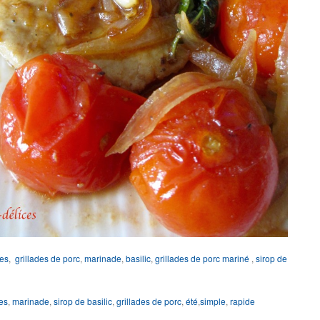
ses
,
grillades de porc
,
marinade
,
basilic
,
grillades de porc mariné
,
sirop de
es
,
marinade
,
sirop de basilic
,
grillades de porc
,
été
,
simple
,
rapide