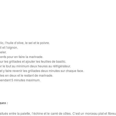
c, l’huile d’olive, le sel et le poivre.
l et l’oignon.
eler.
ents pour en faire la marinade.
r les grillades et ajouter les feuilles de basilic.
er le tout au minimum deux heures au réfrigérateur.
et y faire revenir les grillades deux minutes sur chaque face.
ées en deux et le restant de marinade.
x pendant 5 minutes maximum.
ques :
situés entre la palette, l’échine et le carré de côtes. C’est un morceau plat et fibreu