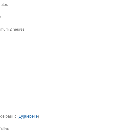
nutes
s
nimum 2 heures
de basilic (
Eyguebelle
)
’olive