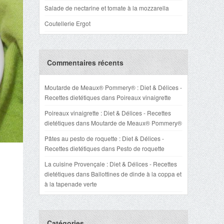
Salade de nectarine et tomate à la mozzarella
Coutellerie Ergot
Commentaires récents
Moutarde de Meaux® Pommery® : Diet & Délices -
Recettes dietétiques
dans
Poireaux vinaigrette
Poireaux vinaigrette : Diet & Délices - Recettes
dietétiques
dans
Moutarde de Meaux® Pommery®
Pâtes au pesto de roquette : Diet & Délices -
Recettes dietétiques
dans
Pesto de roquette
La cuisine Provençale : Diet & Délices - Recettes
dietétiques
dans
Ballottines de dinde à la coppa et
à la tapenade verte
Catégories