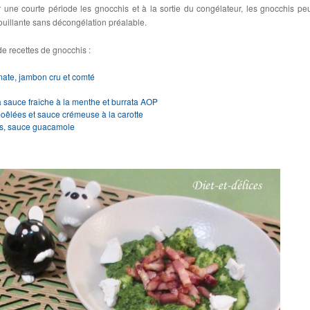
une courte période les gnocchis et à la sortie du congélateur, les gnocchis pe
ouillante sans décongélation préalable.
e recettes de gnocchis :
mate, jambon cru et comté
a sauce fraîche à la menthe et burrata AOP
poêlées et sauce crémeuse à la carotte
es, sauce guacamole