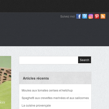
Suivez moi
Articles récents
Moules aux tomates cerises et ketchup
Spaghetti aux crevettes marinées et aux salicornes
La cuisine provençale