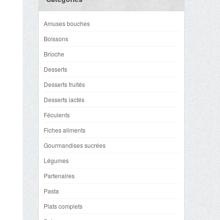
Amuses bouches
Boissons
Brioche
Desserts
Desserts fruités
Desserts lactés
Féculents
Fiches aliments
Gourmandises sucrées
Légumes
Partenaires
Pasta
Plats complets