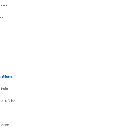
nutes
es
céliande
)
frais
me fraîche
’olive