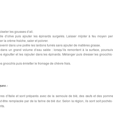
iseler les gousses d’ail.
uile d’olive puis ajouter les épinards surgelés. Laisser mijoter à feu moyen pe
r la crème fraîche, saler et poivrer.
revenir dans une poêle les lardons fumés sans ajouter de matières grasse.
 dans un grand volume d’eau salée : lorsqu’ils remontent à la surface, poursuiv
es égoutter et les rajouter dans les épinards. Mélanger puis dresser les gnocchis
les gnocchis puis émietter le fromage de chèvre frais.
ques :
ires d’Italie et sont préparés avec de la semoule de blé, des œufs et des pomm
t être remplacée par de la farine de blé dur. Selon la région, ils sont soit pochés
its.