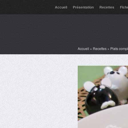
Accueil
Présentation
Recettes
Fich
Accueil
»
Recettes
»
Plats comp