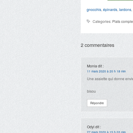
gnocchis
,
épinards
,
lardons
,
Categories:
Plats comple
2 commentaires
Monia
dit :
11 mars 2020 à 20 h 18 min
Une assiette qui donne envie 
bisou
Répondre
Odyl
dit :
27 mars 2020 à 15 h 03 min