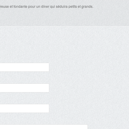
euse et fondante pour un dîner qui séduira petits et grands.