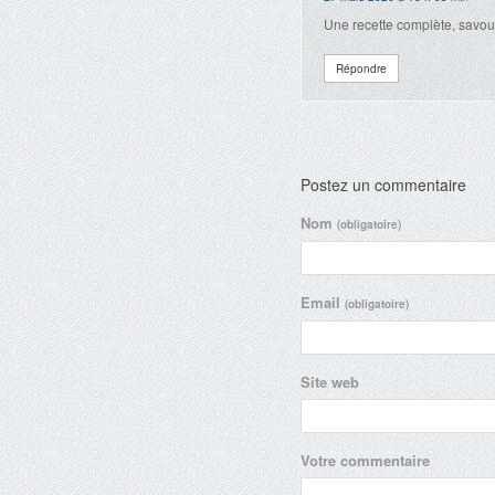
Une recette complète, savour
Répondre
Postez un commentaire
Nom
(obligatoire)
Email
(obligatoire)
Site web
Votre commentaire