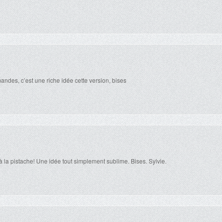
andes, c’est une riche idée cette version, bises
à la pistache! Une idée tout simplement sublime. Bises. Sylvie.