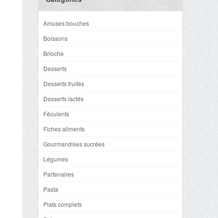
Amuses bouches
Boissons
Brioche
Desserts
Desserts fruités
Desserts lactés
Féculents
Fiches aliments
Gourmandises sucrées
Légumes
Partenaires
Pasta
Plats complets