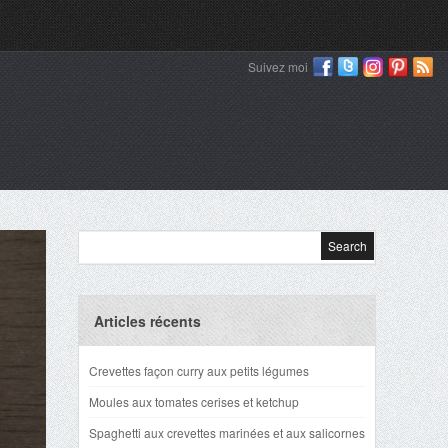
Suivez moi
Articles récents
Crevettes façon curry aux petits légumes
Moules aux tomates cerises et ketchup
Spaghetti aux crevettes marinées et aux salicornes