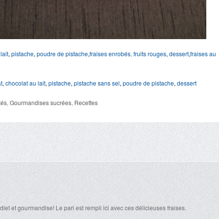
lait
,
pistache
,
poudre de pistache
,
fraises enrobés
,
fruits rouges
,
dessert
,
fraises au
t
,
chocolat au lait
,
pistache
,
pistache sans sel
,
poudre de pistache
,
dessert
tés
,
Gourmandises sucrées
,
Recettes
r diet et gourmandise! Le pari est rempli ici avec ces délicieuses fraises.