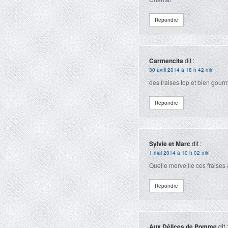
Répondre
Carmencita
dit :
30 avril 2014 à 18 h 42 min
des fraises top et bien gourm
Répondre
Sylvie et Marc
dit :
1 mai 2014 à 10 h 02 min
Quelle merveille ces fraises 
Répondre
Aux Délices de Pomme
dit :