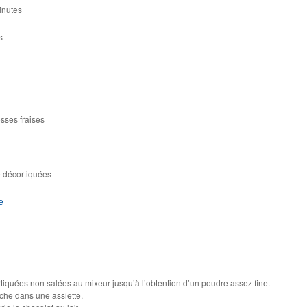
inutes
s
osses fraises
e décortiquées
e
rtiquées non salées au mixeur jusqu’à l’obtention d’un poudre assez fine.
ache dans une assiette.