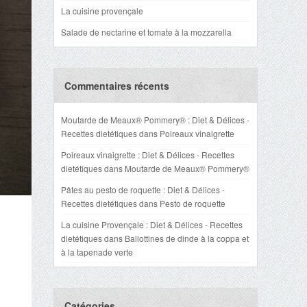
La cuisine provençale
Salade de nectarine et tomate à la mozzarella
Commentaires récents
Moutarde de Meaux® Pommery® : Diet & Délices -
Recettes dietétiques
dans
Poireaux vinaigrette
Poireaux vinaigrette : Diet & Délices - Recettes
dietétiques
dans
Moutarde de Meaux® Pommery®
Pâtes au pesto de roquette : Diet & Délices -
Recettes dietétiques
dans
Pesto de roquette
La cuisine Provençale : Diet & Délices - Recettes
dietétiques
dans
Ballottines de dinde à la coppa et
à la tapenade verte
Catégories