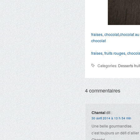
fraises
,
chocolat
,
chocolat au 
chocolat
fraises
,
fruits rouges
,
chocola
Categories:
Desserts frui
4 commentaires
Chantal
dit :
30 avril 2014 à 13 h 54 min
Une belle gourmandise.
c’est toujours un défi d’allie
Chantal