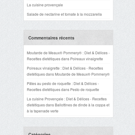
La cuisine provençale
Salade de nectarine et tomate à la mozzarella
Commentaires récents
Moutarde de Meaux® Pommery® : Diet & Délices -
Recettes dietétiques
dans
Poireaux vinaigrette
Poireaux vinaigrette : Diet & Délices - Recettes
dietétiques
dans
Moutarde de Meaux® Pommery®
Pâtes au pesto de roquette : Diet & Délices -
Recettes dietétiques
dans
Pesto de roquette
La cuisine Provençale : Diet & Délices - Recettes
dietétiques
dans
Ballottines de dinde à la coppa et
à la tapenade verte
Catégories