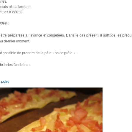
rtes.
ncés et les lardons.
nutes à 220°C.
ques :
re préparées à l’avance et congelées. Dans le cas présent, il suffit de les précui
 au dernier moment.
t possible de prendre de la pâte « toute prête ».
e tartes flambées :
a poire