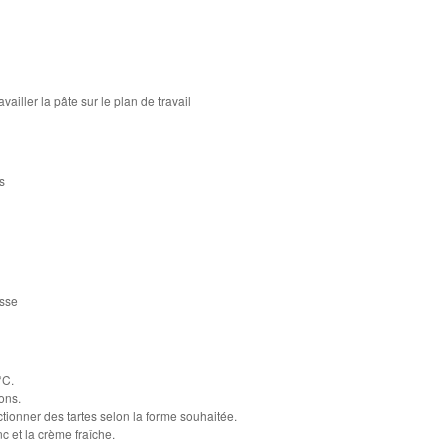
vailler la pâte sur le plan de travail
s
isse
°C.
ons.
ctionner des tartes selon la forme souhaitée.
c et la crème fraîche.