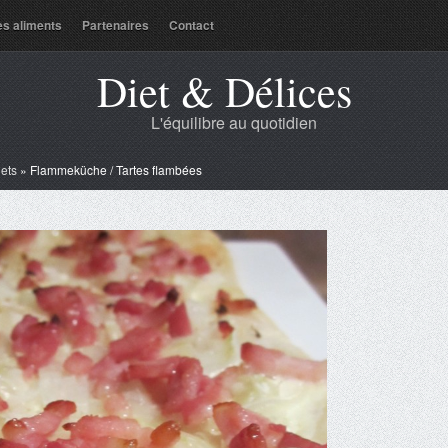
es aliments
Partenaires
Contact
Diet & Délices
L'équilibre au quotidien
lets
»
Flammeküche / Tartes flambées