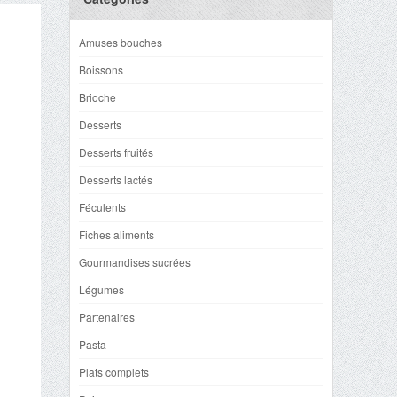
Amuses bouches
Boissons
Brioche
Desserts
Desserts fruités
Desserts lactés
Féculents
Fiches aliments
Gourmandises sucrées
Légumes
Partenaires
Pasta
Plats complets