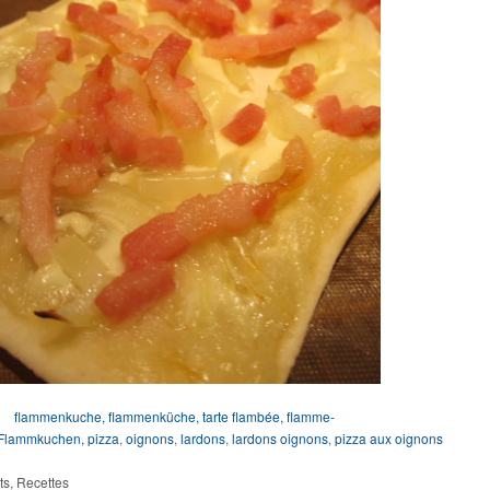
flammenkuche
,
flammenküche
,
tarte flambée
,
flamme-
Flammkuchen
,
pizza
,
oignons
,
lardons
,
lardons oignons
,
pizza aux oignons
ts
,
Recettes