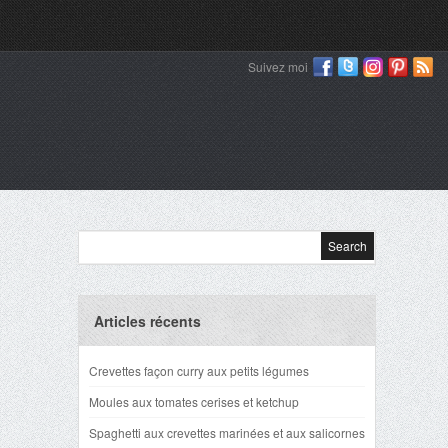
Suivez moi
Articles récents
Crevettes façon curry aux petits légumes
Moules aux tomates cerises et ketchup
Spaghetti aux crevettes marinées et aux salicornes