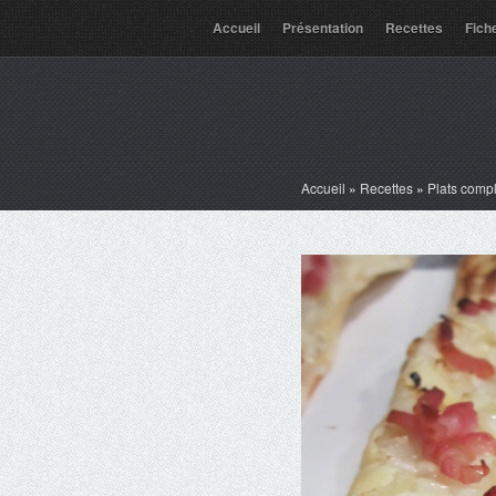
Accueil
Présentation
Recettes
Fich
Accueil
»
Recettes
»
Plats comp