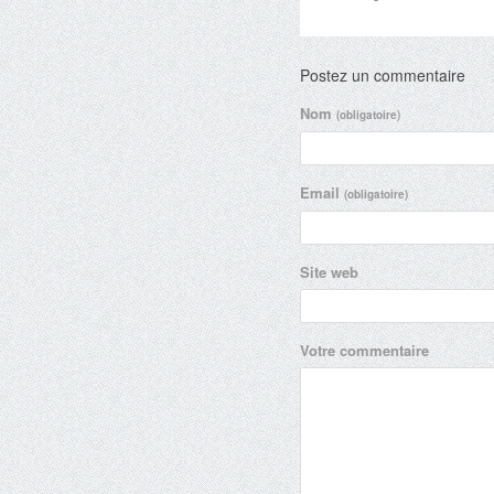
Postez un commentaire
Nom
(obligatoire)
Email
(obligatoire)
Site web
Votre commentaire