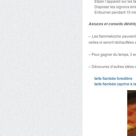
Etaler l’appareil sur les ta
Disposer les oignons émi
Enfourner pendant 15 mi
Astuces et conseils diététi
– Les flammeküche peuvent êt
celles-ci seront réchauffées
– Pour gagner du temps, il es
– Découvrez d’autres idées d
tarte flambée forestière
tarte flambée caprine à l