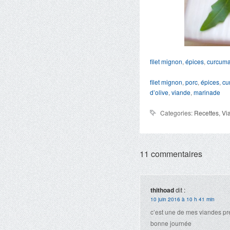
filet mignon
,
épices
,
curcum
filet mignon
,
porc
,
épices
,
cu
d’olive
,
viande
,
marinade
Categories:
Recettes
,
Vi
11 commentaires
thithoad
dit :
10 juin 2016 à 10 h 41 min
c’est une de mes viandes préf
bonne journée