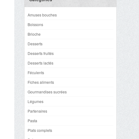
Amuses bouches
Boissons
Brioche
Desserts
Desserts fruités
Desserts lactés
Féculents
Fiches aliments
Gourmandises sucrées
Légumes
Partenaires
Pasta
Plats complets