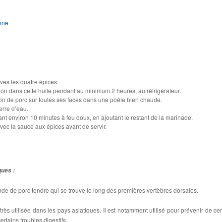
nne
aves les quatre épices.
gnon dans cette huile pendant au minimum 2 heures, au réfrigérateur.
gnon de porc sur toutes ses faces dans une poêle bien chaude.
erre d’eau.
ant environ 10 minutes à feu doux, en ajoutant le restant de la marinade.
avec la sauce aux épices avant de servir.
ques :
ande de porc tendre qui se trouve le long des premières vertèbres dorsales.
rès utilisée dans les pays asiatiques. Il est notamment utilisé pour prévenir de cer
ertains troubles digestifs.