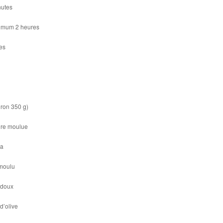
nutes
nimum 2 heures
es
iron 350 g)
ndre moulue
ma
 moulu
t doux
d’olive