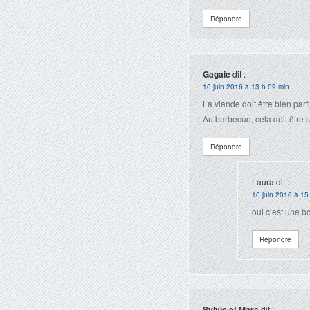
Répondre
Gagaie
dit :
10 juin 2016 à 13 h 09 min
La viande doit être bien par
Au barbecue, cela doit être 
Répondre
Laura
dit :
10 juin 2016 à 15
oui c’est une b
Répondre
Sylvie et Marc
dit :