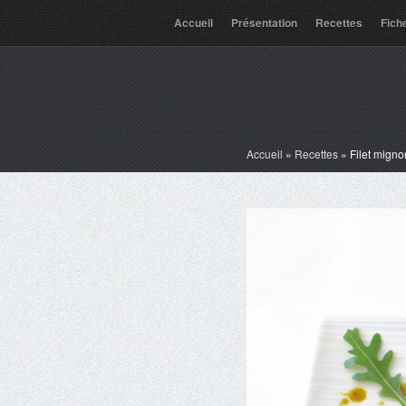
Accueil
Présentation
Recettes
Fich
Accueil
»
Recettes
»
Filet migno