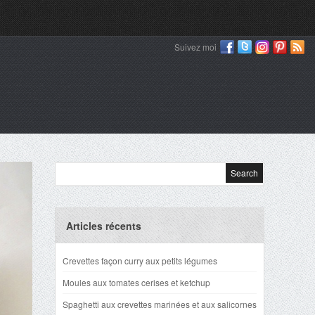
Suivez moi
Articles récents
Crevettes façon curry aux petits légumes
Moules aux tomates cerises et ketchup
Spaghetti aux crevettes marinées et aux salicornes