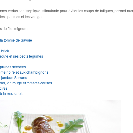
ses vertus : antiseptique, stimulante pour éviter les coups de fatigues, permet aus
 les spasmes et les vertiges.
 de filet mignon :
à la tomme de Savoie
 brick
roûte et ses petits légumes
x prunes séchées
tomme noire et aux champignons
et jambon Serrano
iel, vin rouge et tomates cerises
oires
 à la mozzarella