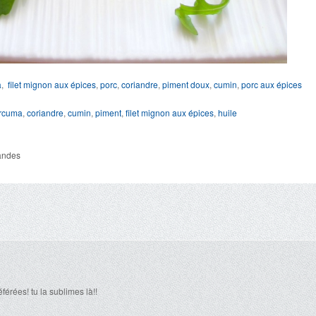
a
,
filet mignon aux épices
,
porc
,
coriandre
,
piment doux
,
cumin
,
porc aux épices
rcuma
,
coriandre
,
cumin
,
piment
,
filet mignon aux épices
,
huile
andes
érées! tu la sublimes là!!