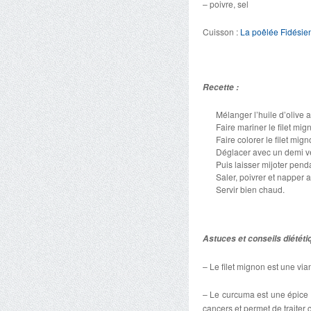
– poivre, sel
Cuisson :
La poêlée Fidésie
Recette :
Mélanger l’huile d’olive 
Faire mariner le filet mi
Faire colorer le filet mi
Déglacer avec un demi v
Puis laisser mijoter pend
Saler, poivrer et napper 
Servir bien chaud.
Astuces et conseils diététi
– Le filet mignon est une vi
– Le curcuma est une épice t
cancers et permet de traiter c