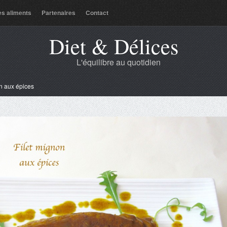
es aliments
Partenaires
Contact
Diet & Délices
L'équilibre au quotidien
n aux épices