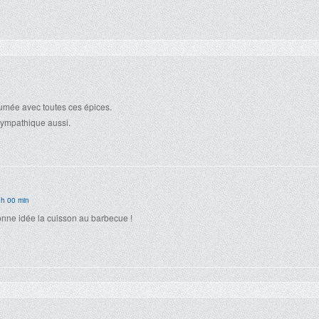
fumée avec toutes ces épices.
sympathique aussi.
 h 00 min
onne idée la cuisson au barbecue !