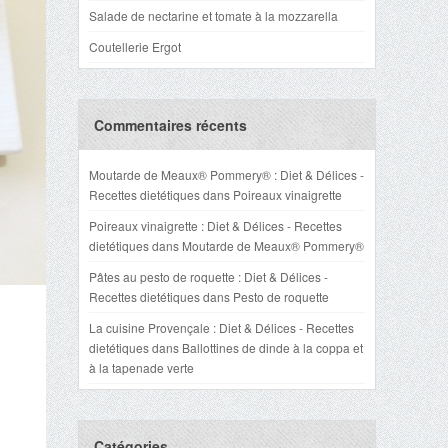
Salade de nectarine et tomate à la mozzarella
Coutellerie Ergot
Commentaires récents
Moutarde de Meaux® Pommery® : Diet & Délices -
Recettes dietétiques
dans
Poireaux vinaigrette
Poireaux vinaigrette : Diet & Délices - Recettes
dietétiques
dans
Moutarde de Meaux® Pommery®
Pâtes au pesto de roquette : Diet & Délices -
Recettes dietétiques
dans
Pesto de roquette
La cuisine Provençale : Diet & Délices - Recettes
dietétiques
dans
Ballottines de dinde à la coppa et
à la tapenade verte
Catégories