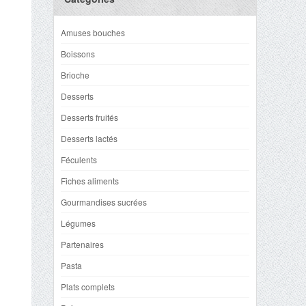
Amuses bouches
Boissons
Brioche
Desserts
Desserts fruités
Desserts lactés
Féculents
Fiches aliments
Gourmandises sucrées
Légumes
Partenaires
Pasta
Plats complets