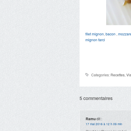
filet mignon
,
bacon
,
mozzare
mignon farci
Categories:
Recettes
,
Vi
5 commentaires
Ramu
dit :
17 mai 2016 à 12 h 09 min