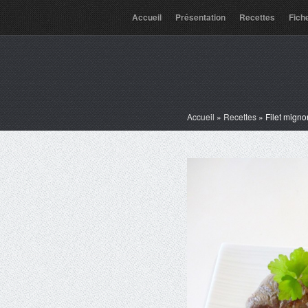
Accueil
Présentation
Recettes
Fich
Accueil
»
Recettes
»
Filet migno