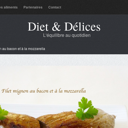
es aliments
Partenaires
Contact
Diet & Délices
L'équilibre au quotidien
n au bacon et à la mozzarella