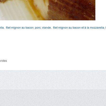
lla
,
filet mignon au bacon
,
porc
,
viande
,
filet mignon au bacon et à la mozzarella
,
andes