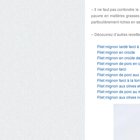
– Il ne faut pas confondre le
pauvre en matières grasses 
particulièrement riches en sel
– Découvrez d’autres recettes
Filet mignon lardé farci 
Filet mignon en croûte
Filet mignon en croûte de
Filet mignon de porc en c
Filet mignon farci
Filet mignon de porc au
Filet mignon farci à la 
Filet mignon aux olives 
Filet mignon de porc au m
Filet mignon aux olives n