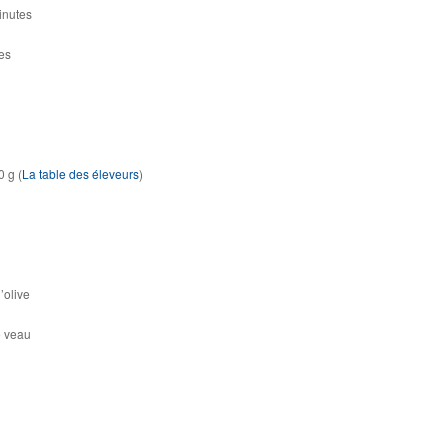
inutes
es
0 g (
La table des éleveurs
)
’olive
e veau