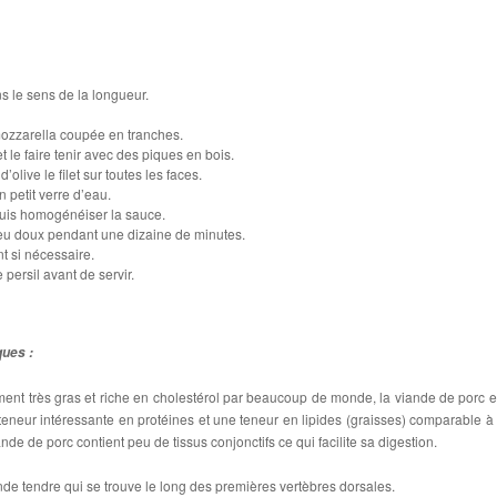
ns le sens de la longueur.
mozzarella coupée en tranches.
t le faire tenir avec des piques en bois.
d’olive le filet sur toutes les faces.
 petit verre d’eau.
puis homogénéiser la sauce.
feu doux pendant une dizaine de minutes.
t si nécessaire.
 persil avant de servir.
ques :
nt très gras et riche en cholestérol par beaucoup de monde, la viande de porc e
 teneur intéressante en protéines et une teneur en lipides (graisses) comparable à 
nde de porc contient peu de tissus conjonctifs ce qui facilite sa digestion.
ande tendre qui se trouve le long des premières vertèbres dorsales.