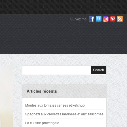
Suivez moi
Articles récents
Moules aux tomates cerises et ketchup
Spaghetti aux crevettes marinées et aux salicornes
La cuisine provençale