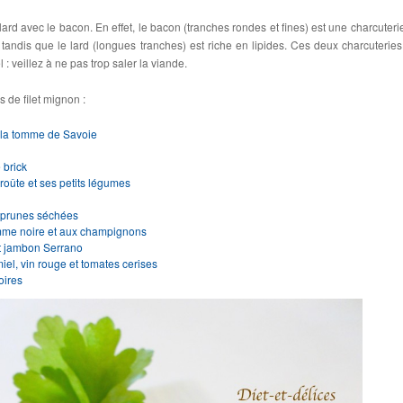
 lard avec le bacon. En effet, le bacon (tranches rondes et fines) est une charcuterie
tandis que le lard (longues tranches) est riche en lipides. Ces deux charcuteries
 : veillez à ne pas trop saler la viande.
 de filet mignon :
à la tomme de Savoie
 brick
roûte et ses petits légumes
x prunes séchées
tomme noire et aux champignons
et jambon Serrano
iel, vin rouge et tomates cerises
oires