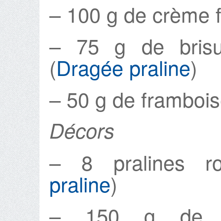
– 100 g de crème 
– 75 g de brisu
(
Dragée praline
)
– 50 g de framboi
Décors
– 8 pralines ro
praline
)
– 150 g de br