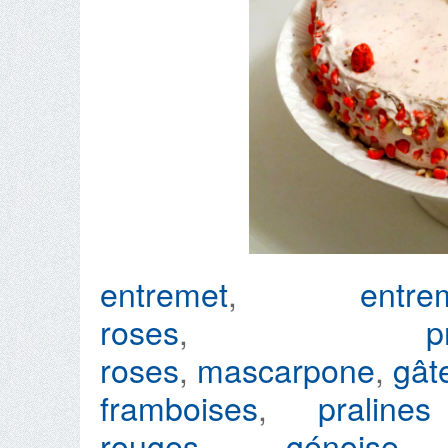
entremet
,
ent
roses
,
p
roses
,
mascarpone
,
gât
framboises
,
praline
rouges
,
génoise