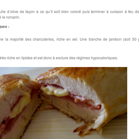
huile d’olive de façon à ce qu’il soit bien coloré puis terminer à cuisson à feu d
é le romarin.
ques :
e la majorité des charcuteries, riche en sel. Une tranche de jambon (soit 50 
, très riche en lipides et est donc à exclure des régimes hypocaloriques.