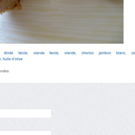
,
dinde farcie
,
viande farcie
,
viande
,
chorizo
jambon blanc
,
c
e
,
huile d’olive
andes