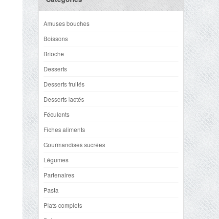
Amuses bouches
Boissons
Brioche
Desserts
Desserts fruités
Desserts lactés
Féculents
Fiches aliments
Gourmandises sucrées
Légumes
Partenaires
Pasta
Plats complets