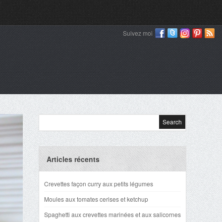
Suivez moi
Articles récents
Crevettes façon curry aux petits légumes
Moules aux tomates cerises et ketchup
Spaghetti aux crevettes marinées et aux salicornes