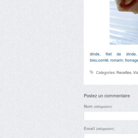
dinde
,
filet de dinde
bleu
,
comté
,
romarin
,
fromag
Categories:
Recettes
,
Vi
Postez un commentaire
Nom
(obligatoire)
Email
(obligatoire)