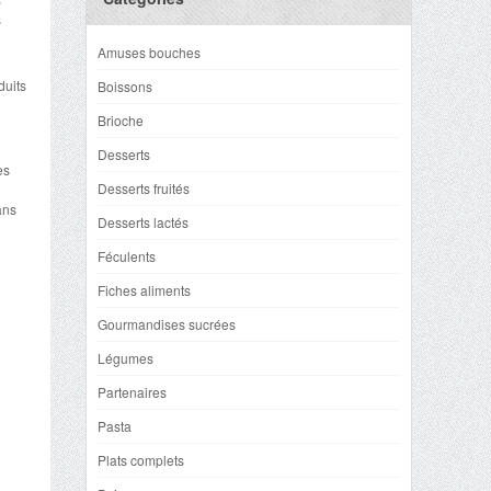
s
Amuses bouches
duits
Boissons
Brioche
Desserts
es
Desserts fruités
ans
Desserts lactés
Féculents
Fiches aliments
Gourmandises sucrées
Légumes
Partenaires
Pasta
Plats complets