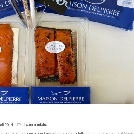
Juil 2014
1 commentaire
 française qui propose une large gamme de produits de la mer : saumon, cabillaud