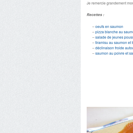
Je remercie grandement mon
Recettes :
–
oeufs en saumon
–
pizza blanche au sau
–
salade de jeunes pous
–
tiramisu au saumon et
–
déclinaison froide aut
–
saumon au poivre et s