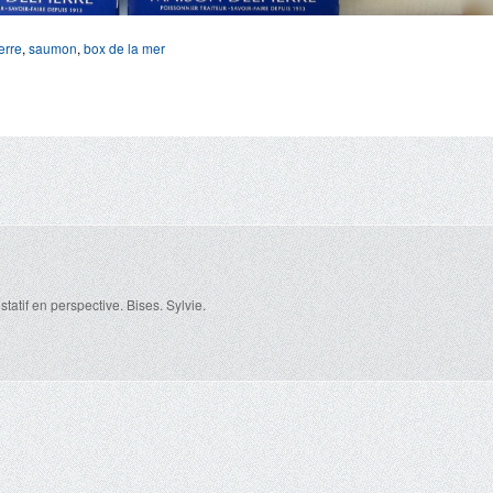
erre
,
saumon
,
box de la mer
ustatif en perspective. Bises. Sylvie.