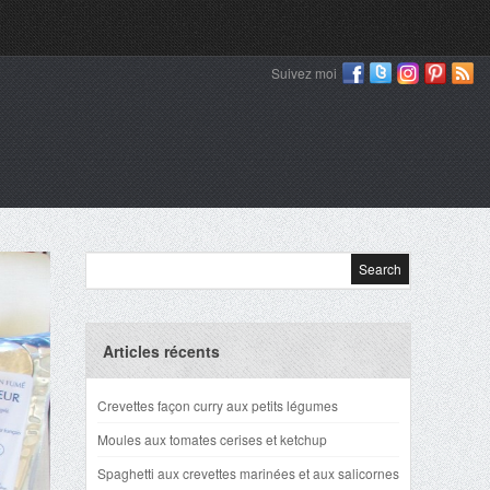
Suivez moi
Articles récents
Crevettes façon curry aux petits légumes
Moules aux tomates cerises et ketchup
Spaghetti aux crevettes marinées et aux salicornes