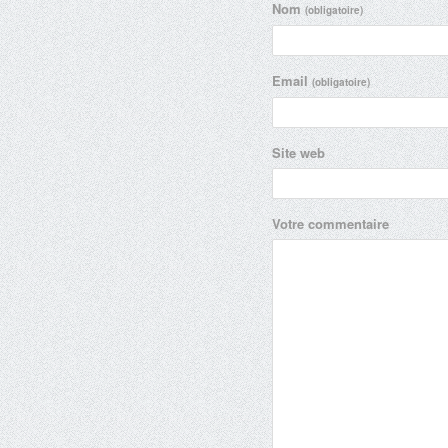
Nom
(obligatoire)
Email
(obligatoire)
Site web
Votre commentaire