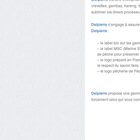
crevettes, gambas, hareng,
sublimer via divers processu
Delpierre
s’engage à assurer 
Delpierre
:
– le label bio sur les ga
– le label MSC (Marine S
de pêche pour préserver 
– le logo préparé en Franc
le respect du savoir faire
– le logo pêcherie de Fé
Delpierre
propose une gamme 
forcement celui qui vous cor