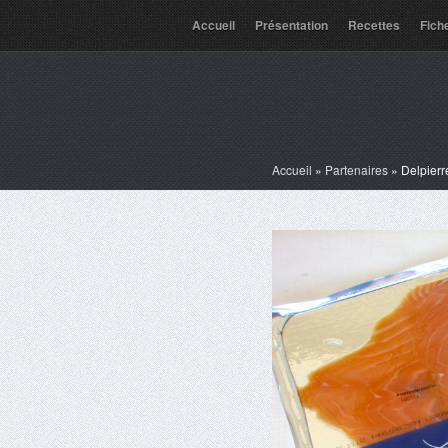
Accueil
Présentation
Recettes
Fich
Accueil
»
Partenaires
»
Delpierr