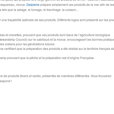
 maquereau, morue.
Delpierre
prépare simplement ces produits de la mer afin de le
s tels que le salage, le fumage, le tranchage, la cuisson…
une traçabilité optimale de ses produits. Différents logos sont présents sur les pro
mbas et crevettes, prouvant que ces produits sont issus de l’agriculture biologique
tewardship Council) sur le cabillaud et la morue, encourageant les bonnes pratiqu
les océans pour les générations futures
e certifiant que la préparation des produits a été réalisé sur le territoire français d
camp prouvant que la pêche et la préparation est d’origine Française
de produits divers et variés, présentés de manières différentes. Vous trouverez
respond !