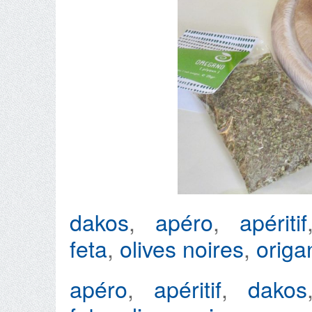
dakos
,
apéro
,
apéritif
feta
,
olives noires
,
origa
apéro
,
apéritif
,
dakos