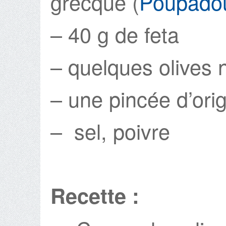
grecque (
Poupado
– 40 g de feta
– quelques olives 
– une pincée d’ori
– sel, poivre
Recette :