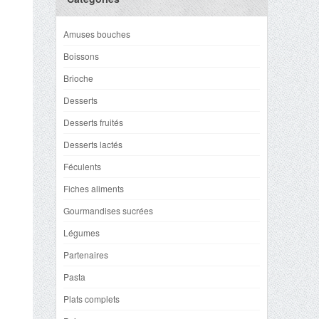
Amuses bouches
Boissons
Brioche
Desserts
Desserts fruités
Desserts lactés
Féculents
Fiches aliments
Gourmandises sucrées
Légumes
Partenaires
Pasta
Plats complets