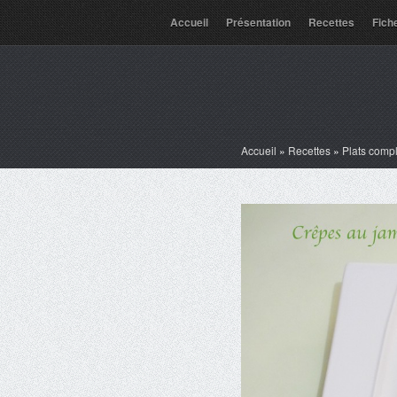
Accueil
Présentation
Recettes
Fich
Accueil
»
Recettes
»
Plats comp