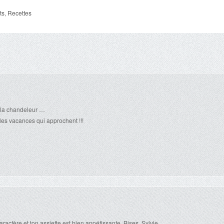
ts
,
Recettes
 la chandeleur …
es vacances qui approchent !!!
ctère et ton assiette est bien appétissante. Bises. Sylvie.