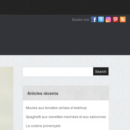
Suivez moi
Articles récents
Moules aux tomates cerises et ketchup
Spaghetti aux crevettes marinées et aux salicornes
La cuisine provençale