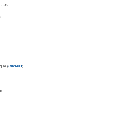
nutes
s
que (
Oliveras
)
te
a