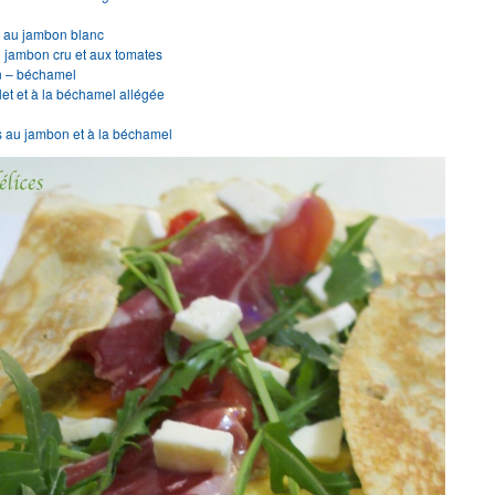
s
s au jambon blanc
 jambon cru et aux tomates
n – béchamel
et et à la béchamel allégée
s au jambon et à la béchamel