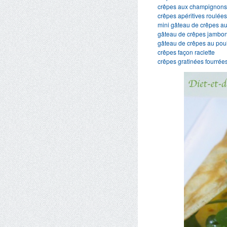
crêpes aux champignon
crêpes apéritives roulée
mini gâteau de crêpes au
gâteau de crêpes jambo
gâteau de crêpes au poul
crêpes façon raclette
crêpes gratinées fourrée