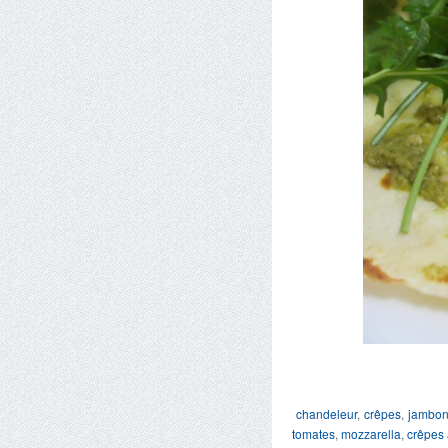
chandeleur
,
crêpes
,
jambo
tomates
,
mozzarella
,
crêpes 