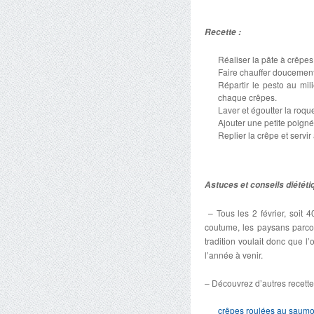
Recette :
Réaliser la pâte à crêpes,
Faire chauffer doucement
Répartir le pesto au mi
chaque crêpes.
Laver et égoutter la roque
Ajouter une petite poign
Replier la crêpe et servir 
Astuces et conseils diététi
– Tous les 2 février, soit 
coutume, les paysans parcou
tradition voulait donc que 
l’année à venir.
– Découvrez d’autres recette
crêpes roulées au saumo