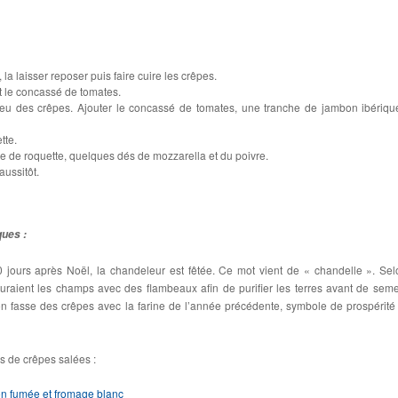
 la laisser reposer puis faire cuire les crêpes.
 le concassé de tomates.
lieu des crêpes. Ajouter le concassé de tomates, une tranche de jambon ibériqu
tte.
ée de roquette, quelques dés de mozzarella et du poivre.
aussitôt.
ques :
40 jours après Noël, la chandeleur est fêtée. Ce mot vient de « chandelle ». Sel
raient les champs avec des flambeaux afin de purifier les terres avant de seme
l’on fasse des crêpes avec la farine de l’année précédente, symbole de prospérité
s de crêpes salées :
n fumée et fromage blanc