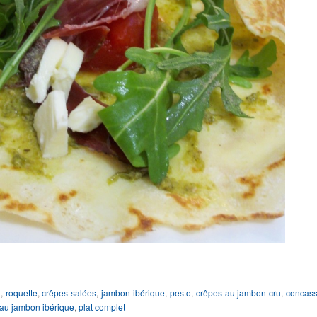
n
,
roquette
,
crêpes salées
,
jambon ibérique
,
pesto
,
crêpes au jambon cru
,
concas
au jambon ibérique
,
plat complet