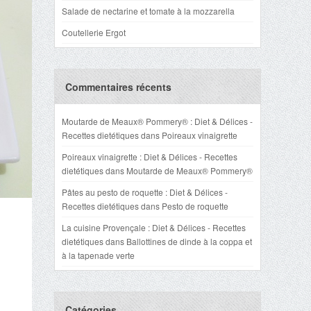
Salade de nectarine et tomate à la mozzarella
Coutellerie Ergot
Commentaires récents
Moutarde de Meaux® Pommery® : Diet & Délices -
Recettes dietétiques
dans
Poireaux vinaigrette
Poireaux vinaigrette : Diet & Délices - Recettes
dietétiques
dans
Moutarde de Meaux® Pommery®
Pâtes au pesto de roquette : Diet & Délices -
Recettes dietétiques
dans
Pesto de roquette
La cuisine Provençale : Diet & Délices - Recettes
dietétiques
dans
Ballottines de dinde à la coppa et
à la tapenade verte
Catégories