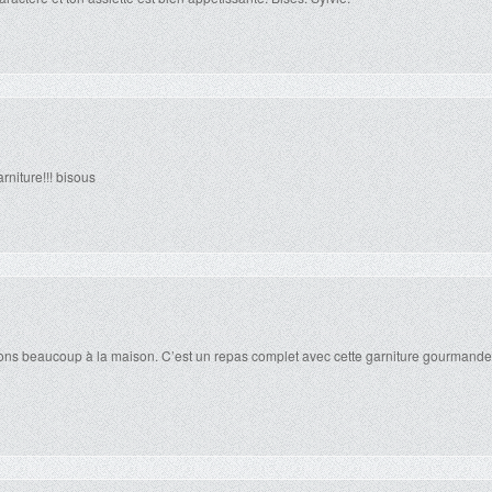
rniture!!! bisous
ns beaucoup à la maison. C’est un repas complet avec cette garniture gourmande