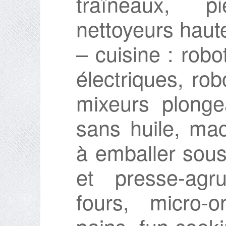
traîneaux, 
nettoyeurs haut
– cuisine : rob
électriques, rob
mixeurs plonge
sans huile, ma
à emballer sous
et presse-agru
fours, micro-o