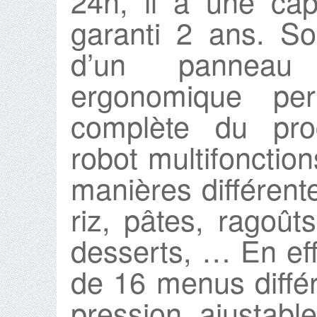
24h, il a une cap
garanti 2 ans. S
d’un panneau
ergonomique per
complète du pro
robot multifonctio
manières différent
riz, pâtes, ragoût
desserts, … En eff
de 16 menus différ
pression ajustab