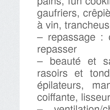
pains, fun cook
gaufriers, crêpi
à vin, trancheu
– repassage : c
repasser
– beauté et s
rasoirs et ton
épilateurs, ma
coiffante, lisseu
– ventilation/